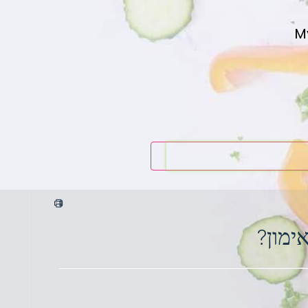
M
ימון?