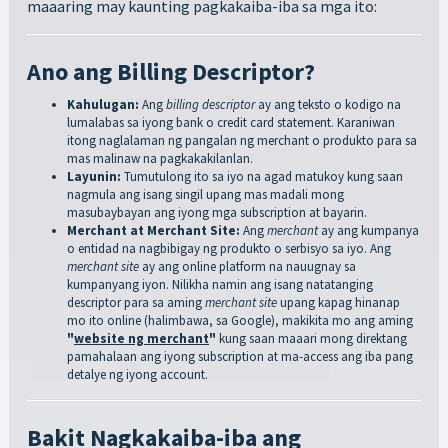
maaaring may kaunting pagkakaiba-iba sa mga ito:
Ano ang Billing Descriptor?
Kahulugan:
Ang
billing descriptor
ay ang teksto o kodigo na
lumalabas sa iyong bank o credit card statement. Karaniwan
itong naglalaman ng pangalan ng merchant o produkto para sa
mas malinaw na pagkakakilanlan.
Layunin:
Tumutulong ito sa iyo na agad matukoy kung saan
nagmula ang isang singil upang mas madali mong
masubaybayan ang iyong mga subscription at bayarin.
Merchant at Merchant Site:
Ang
merchant
ay ang kumpanya
o entidad na nagbibigay ng produkto o serbisyo sa iyo. Ang
merchant site
ay ang online platform na nauugnay sa
kumpanyang iyon. Nilikha namin ang isang natatanging
descriptor para sa aming
merchant site
upang kapag hinanap
mo ito online (halimbawa, sa Google), makikita mo ang aming
"
website ng merchant
"
kung saan maaari mong direktang
pamahalaan ang iyong subscription at ma-access ang iba pang
detalye ng iyong account.
Bakit Nagkakaiba-iba ang