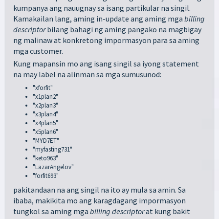
kumpanya ang nauugnay sa isang partikular na singil.
Kamakailan lang, aming in-update ang aming mga
billing
descriptor
bilang bahagi ng aming pangako na magbigay
ng malinaw at konkretong impormasyon para sa aming
mga customer.
Kung mapansin mo ang isang singil sa iyong statement
na may label na alinman sa mga sumusunod:
"xforfit"
"x1plan2"
"x2plan3"
"x3plan4"
"x4plan5"
"x5plan6"
"MYD7ET"
"myfasting731"
"keto963"
"LazarAngelov"
"forfit693"
pakitandaan na ang singil na ito ay mula sa amin. Sa
ibaba, makikita mo ang karagdagang impormasyon
tungkol sa aming mga
billing descriptor
at kung bakit