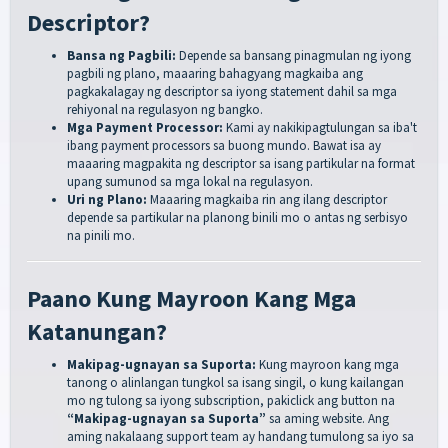
Descriptor?
Bansa ng Pagbili:
Depende sa bansang pinagmulan ng iyong
pagbili ng plano, maaaring bahagyang magkaiba ang
pagkakalagay ng descriptor sa iyong statement dahil sa mga
rehiyonal na regulasyon ng bangko.
Mga Payment Processor:
Kami ay nakikipagtulungan sa iba't
ibang payment processors sa buong mundo. Bawat isa ay
maaaring magpakita ng descriptor sa isang partikular na format
upang sumunod sa mga lokal na regulasyon.
Uri ng Plano:
Maaaring magkaiba rin ang ilang descriptor
depende sa partikular na planong binili mo o antas ng serbisyo
na pinili mo.
Paano Kung Mayroon Kang Mga
Katanungan?
Makipag-ugnayan sa Suporta:
Kung mayroon kang mga
tanong o alinlangan tungkol sa isang singil, o kung kailangan
mo ng tulong sa iyong subscription, pakiclick ang button na
“Makipag-ugnayan sa Suporta”
sa aming website. Ang
aming nakalaang support team ay handang tumulong sa iyo sa