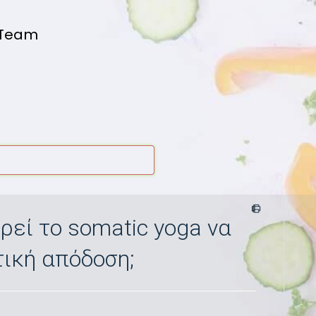
 Team
ρεί το somatic yoga να
τική απόδοση;