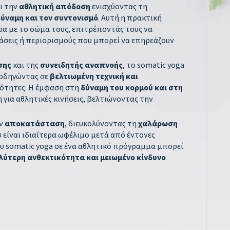
ι την
αθλητική απόδοση
ενισχύοντας τη
δύναμη και τον συντονισμό
. Αυτή η πρακτική
ρα με το σώμα τους, επιτρέποντάς τους να
άσεις ή περιορισμούς που μπορεί να επηρεάζουν
σης
και της
συνειδητής αναπνοής
, το somatic yoga
 οδηγώντας σε
βελτιωμένη τεχνική και
ιότητες. Η έμφαση στη
δύναμη του κορμού και στη
 για αθλητικές κινήσεις, βελτιώνοντας την
ην
αποκατάσταση
, διευκολύνοντας τη
χαλάρωση
υ είναι ιδιαίτερα ωφέλιμο μετά από έντονες
υ somatic yoga σε ένα αθλητικό πρόγραμμα μπορεί
ύτερη ανθεκτικότητα και μειωμένο κίνδυνο