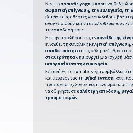
Ναι, το
somatic yoga
μπορεί να βελτιώσε
σωματική επίγνωση, την ευλυγισία, τη 
βοηθά τους αθλητές να συνδεθούν βαθύτε
αναγνωρίσουν και να απελευθερώσουν εντ
την απόδοσή τους.
Με την προώθηση της
ενσυνείδητης κίνη
ενισχύει τη συνολική
κινητική επίγνωση
,
αποδοτικότητα
στις αθλητικές δραστηρ
σταθερότητα
δημιουργεί μια ισχυρή βάση
ισορροπία και την ευκινησία
.
Επιπλέον, το somatic yoga συμβάλλει στ
και μειώνοντας τη
μυϊκή ένταση
, κάτι πο
προπονήσεις. Συνολικά, η ενσωμάτωση το
να οδηγήσει σε
καλύτερη απόδοση, μεγαλ
τραυματισμών
.