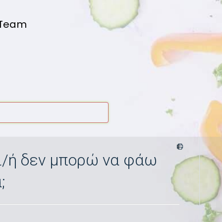
 Team
ι/ή δεν μπορώ να φάω
;