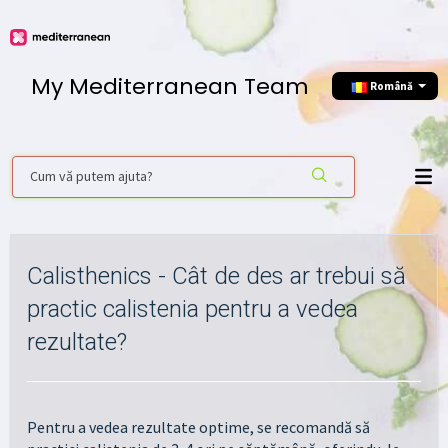
My Mediterranean Team
Română
Calisthenics - Cât de des ar trebui să
practic calistenia pentru a vedea
rezultate?
Pentru a vedea rezultate optime, se recomandă să