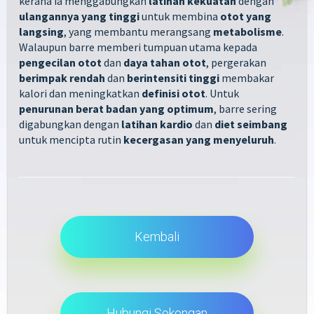
kerana ia menggabungkan
latihan kekuatan
dengan
ulangannya yang tinggi
untuk membina
otot yang
langsing
, yang membantu merangsang
metabolisme
.
Walaupun barre memberi tumpuan utama kepada
pengecilan otot
dan
daya tahan otot
, pergerakan
berimpak rendah
dan
berintensiti tinggi
membakar
kalori dan meningkatkan
definisi otot
. Untuk
penurunan berat badan yang optimum
, barre sering
digabungkan dengan
latihan kardio
dan
diet seimbang
untuk mencipta rutin
kecergasan yang menyeluruh
.
Kembali
Hubungi Sokongan