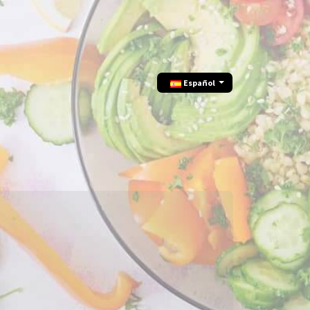
Еspañol